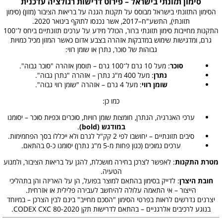
סימון תזונתי בישראל – פירוט דרישות רגולציה עדכנית
הסימון התזונתי בישראל מבוסס על תקנות הגנה על בריאות הציבור (מזון) (סימון
תזונתי), התשע"ח–2017, אשר נכנסו לתוקף בינואר 2020.
התקנות מחייבות סימון תזונתי ברור, הכולל מידע על ערכים תזונתיים ביחס ל־100
גרם, ומדגישות שימוש במדבקות אזהרה בצבע אדום כאשר המזון מכיל כמויות
גבוהות של סוכר, נתרן או שומן רווי:
סוכר
: מעל 10 גרם ל־100 גרם – תוסמן אזהרה "סוכר גבוה".
נתרן
: מעל 400 מ"ג נתרן – אזהרה "נתרן גבוה".
שומן רווי
: מעל 4 גרם – אזהרה "שומן רווי גבוה".
כמו כן:
ערכי האנרגיה, הנתרן, חומצות שומן רוויות, סוכרים וכפיות סוכר – יסומנו
במודגש (bold)
.
סיבים תזונתיים – יחושבו לפי 2 קק"ל לגרם ולא ייכללו בסך הפחמימות.
ערכים נמוכים (כגון פחות מ-5 מ"ג נתרן) יסומנו כ-0 בהתאם.
מטרת התקנות
: לאפשר לצרכן בחירה מושכלת, להגן על בריאות הציבור, ולמנוע
הטעיה.
חובת היצרן
: לדייק בסימון בהתאם למוצר בפועל, הן על האריזה והן בתהליכי
הייצור – אי התאמה עלולה להיחשב לעבירה פלילית או אזרחית.
יצרנים נדרשים לראות בפרטי הסימון "הסכם מחייב" בינם לבין הצרכן – במיוחד
בנוגע לרכיבים אלרגניים – בהתאם לדרישות תקן CODEX CXC 80-2020.