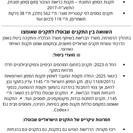
תקנות הסימון התזונתי – תקנות בריאות הציבור (מזון) (סימון תזונתי),
התשע"ח–2017
תקנים נוספים לפי קטגוריית מוצר: ת"י 562 (חלב), ת"י 38 (ירקות
משומרים), ת"י 118 (דבש) ועוד
השוואה בין התקנים שבוטלו לתקנים שאומצו
בתהליך הרפורמה, משרד הבריאות בשיתוף משרד הכלכלה והתקינה ביטלו באופן
הדרגתי עשרות תקנים ישראליים מיושנים, ובמקומם אומצו תקנות האיחוד
האירופי.
📅
מועדי ביטול:
החל מ-2023: תקנים בתחום המזהמים הכימיים והמיקרוביולוגיים חדלו
מלהיות בתוקף.
בינואר 2025: החלה תקופת המעבר לאימוץ תקנות הסימון האירופאיות
(EU 1169/2011). תקן הסימון הישראלי ת"י 1145 עדיין בתוקף נכון
להיום, אך צפוי להתבטל בהדרגה בהמשך תקופת ההטמעה, בכפוף
להנחיות משרד הבריאות. 📌 התקנים שבוטלו כוללים בין השאר: ת"י
1145, תקנים למתכות כבדות, מיקוטוקסינים, תוספים, ועוד. 📌 התקנות
שאומצו במקומם כוללות תקנות סימון, בטיחות, היגיינה, ותוספים מבית EU
ו-Codex.
חסרונות עיקריים של התקנים הישראליים שבוטלו:
ריבוי מקורות: הדרישות הופיעו גם בתקנות, גם בתקנים וגם בהנחיות.