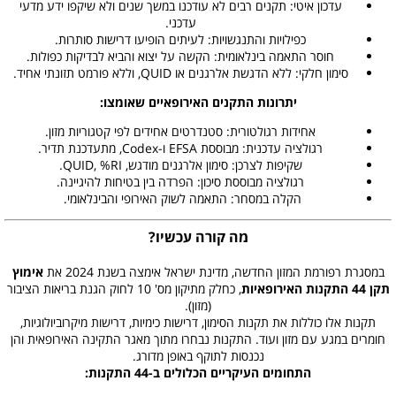
עדכון איטי: תקנים רבים לא עודכנו במשך שנים ולא שיקפו ידע מדעי
עדכני.
כפילויות והתנגשויות: לעיתים הופיעו דרישות סותרות.
חוסר התאמה בינלאומית: הקשה על יצוא והביא לבדיקות כפולות.
סימון חלקי: ללא הדגשת אלרגנים או QUID, וללא פורמט תזונתי אחיד.
יתרונות התקנים האירופאיים שאומצו:
אחידות רגולטורית: סטנדרטים אחידים לפי קטגוריות מזון.
רגולציה עדכנית: מבוססת EFSA ו-Codex, מתעדכנת תדיר.
שקיפות לצרכן: סימון אלרגנים מודגש, QUID, %RI.
רגולציה מבוססת סיכון: הפרדה בין בטיחות להיגיינה.
הקלה במסחר: התאמה לשוק האירופי והבינלאומי.
מה קורה עכשיו?
במסגרת רפורמת המזון החדשה, מדינת ישראל אימצה בשנת 2024 את
אימוץ
תקן 44 התקנות האירופאיות
, כחלק מתיקון מס' 10 לחוק הגנת בריאות הציבור
(מזון).
תקנות אלו כוללות את תקנות הסימון, דרישות כימיות, דרישות מיקרוביולוגיות,
חומרים במגע עם מזון ועוד. התקנות נבחרו מתוך מאגר התקינה האירופאית והן
נכנסות לתוקף באופן מדורג.
התחומים העיקריים הכלולים ב-44 התקנות: