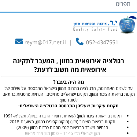
תפריט
reym@017.net.il
|
052-4347551
רגולציה אירופאית במזון , המעבר לתקינה
אירופאית מה חשוב לדעת?
מה היה בעבר?
עד לשנים האחרונות, הרגולציה בתחום המזון בישראל התבססה על שילוב של
תקנות בריאות הציבור (מזון), תקנים ישראליים מחייבים, והנחיות פרטניות בהתאם
לסוג המזון:
תקנות עיקריות שעליהן התבססה הרגולציה הישראלית:
תקנות בריאות הציבור (מזון) (שאריות חומרי הדברה במזון), תשנ"א-1991
תקנות בריאות הציבור (מזון) (מיקוטוקסינים במזון), תשע"ח-2018
הנחיות משרד הבריאות לגבי מתכות כבדות במזון (2009)
תקן ישראלי ת"י 1145 – סימון מזון ארוז מראש