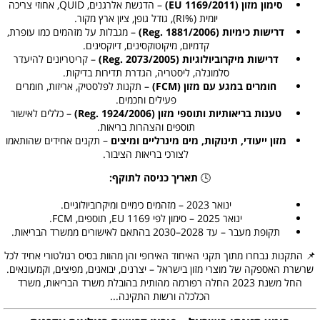
סימון מזון (EU 1169/2011)
– הדגשת אלרגנים, QUID, אחוזי צריכה
יומית (%RI), גודל גופן, ציון ארץ מקור.
דרישות כימיות (Reg. 1881/2006)
– מגבלות על מזהמים כמו עופרת,
קדמיום, מיקוטוקסינים, דיוקסינים.
דרישות מיקרוביולוגיות (Reg. 2073/2005)
– קריטריונים להיעדר
סלמונלה, ליסטריה, הגדרת תדירות בדיקות.
חומרים במגע עם מזון (FCM)
– תקנות לפלסטיק, אריזות, חומרים
פעילים וחכמים.
טענות בריאותיות ותוספי מזון (Reg. 1924/2006)
– כללים לאישור
תוספים והצהרות בריאות.
מזון ייעודי, תינוקות, מים מינרליים ומיצים
– תקנים אחידים שהותאמו
לצורכי בריאות הציבור.
🕓
תאריך כניסה לתוקף:
ינואר 2023 – מזהמים כימיים ומיקרוביולוגיים.
ינואר 2025 – סימון לפי EU 1169, תוספים, FCM.
תקופת מעבר – עד 2028–2030 בהתאם לאישורים ממשרד הבריאות.
📌 התקנות נבחרו מתוך תקני האיחוד האירופי והן מהוות בסיס רגולטורי אחיד לכל
שרשרת האספקה של מוצרי מזון בישראל – יצרנים, יבואנים, מפיצים, וקמעונאים.
החל משנת 2023 החלה רפורמה מהותית בהובלת משרד הבריאות, משרד
הכלכלה ורשות התקינה...