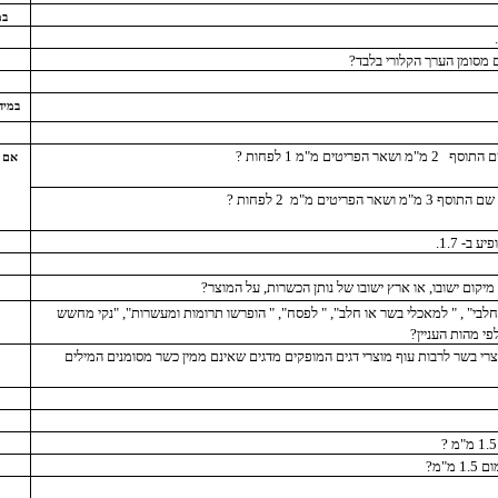
במ
במיד
2 מ"מ ושאר הפריטים מ"מ 1 לפחות ?
אם 
2 לפחות ?
ב- 1.7.
יקום ישובו, או ארץ ישובו של נותן הכשרות, על המוצר?
"חלבי" , " למאכלי בשר או חלב", " לפסח", " הופרשו תרומות ומעשרות", "נקי מחשש
י מהות העניין?
צרי בשר לרבות עוף מוצרי דגים המופקים מדגים שאינם ממין כשר מסומנים המילים
1. מ"מ?