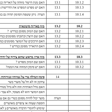
10.1.2
13.1
האם מנת הייצור מזוהה על האריזה כנ
10.1.3
13.1
האם יש מפרט המפרט את הדרישות ב
10.1.4
13.1
הערה: ניתן ששפת הסימון תהיה גם באנ
10.2
13.2
מזון באריזה סיטונאית
10.2.1
13.2
האם שם המזון מסומן כנדרש
?
10.2.2
13.2
האם שם היצרן וכתובתו מסומנים כנד
10.2.3
13.2
האם הרכיבים של המוצר מסומנים כנ
10.2.4
13.2
האם התאריך מסומן כנדרש ?
10.3
13.3
מזון ארוז מראש שהוא צירוף של יחידו
10.3.1
13.1
האם שם המזון מפורט ?
10.3.2
13.2
האם יש סימון המזהה את המנה?
14
סימון המילה טרי על נטיותיו ונגזרותיה
עידכון זה לא חל על מוצרי בשר
האם גודל האותיות זהה ולא גדול מגוד
האם המוצר הוא לא מעובד, ולא עבר ט
הערה
מוצר יכול להיות מסומן כטרי גם אם 
הוספת שעווה או ציפויים מאושרים
שימוש לחומרי הדברה מאושרים ( לאח