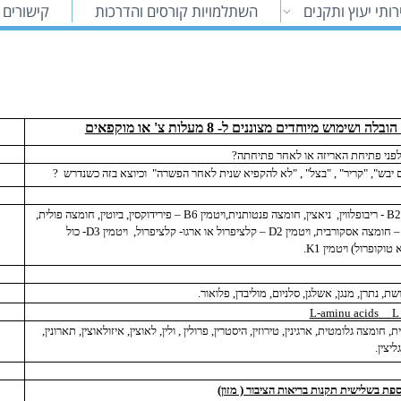
ותי יעוץ ותקנים
השתלמויות קורסים והדרכות
קישורים 
ש מיוחדים מצוננים ל- 8 מעלות צ' או מוקפאים
לפני פתיחת האריזה או לאחר פתיחתה?
יבש", "קריר" , "בצל" , "לא להקפיא שנית לאחר הפשרה"
וכיוצא בזה כשנדרש
?
B
- ריבופלווין,
ניאצין, חומצה פנטותנית,ויטמין
B6
– פירידוקסין, ביוטין, חומצה פולית,
– חומצה אסקורבית, ויטמין
D2
– קלציפרול או ארגו- קלציפרול,
ויטמין
D3
- כול
טוקופרול) ויטמין
K1
.
ושת, נתרן, מנגן, אשלגן, סלניום, מוליבדן, פלואור.
L-aminu acids
L
חומצה גלומטית, ארגינין, טירוזין, היסטרין, פרולין , ולין, לאוצין, איזולאוצין, תארונין,
ליצין.
ספת בשלישית תקנות בריאות הציבור ( מזון)