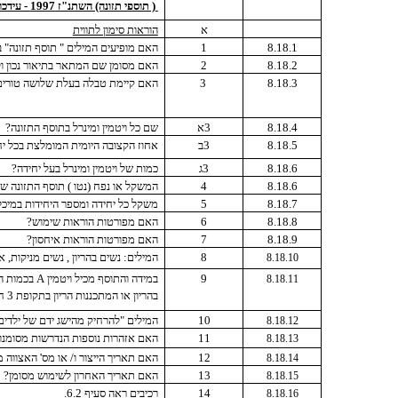
( תוספי תזונה) השתנ"ז 1997 - עידכון
א
הוראות סימון לתווית
8.18.1
1
האם מופיעים המילים " תוסף תזונה" 
8.18.2
2
האם מסומן שם המתאר בתיאור נכון ו
8.18.3
3
האם קיימת טבלה בעלת שלושה טורי
8.18.4
3א
שם כל ויטמין ומינרל בתוסף התזונה?
8.18.5
3ב
אחוז הקצובה היומית המומלצת בכל יחי
8.18.6
3ג
כמות של ויטמין ומינרל בעל יחידה?
8.18.6
4
המשקל או נפח (נטו ) תוסף התזונה ש
8.18.7
5
משקל כל יחידה ומספר היחידות במיכל
8.18.8
6
האם מפורטות הוראות שימוש?
8.18.9
7
האם מפורטות הוראות איחסון?
8
המילים: נשים בהריון , נשים מניקות, 
8.18.10
9
במידה והתוסף מכיל ויטמין
A
בכמות העולה על 1600 מיקרוגר
8.18.11
בהריון או המתכננות הריון בתקופת 3 חודשים הבאים" באותיות שגודלן 2 מילימטרים לפחות?
10
המילים "להרחיק מהישג ידם של ילדים
8.18.12
11
האם אזהרות נוספות הנדרשות מסומנו
8.18.13
12
האם תאריך הייצור ו/ או מס' האצווה 
8.18.14
13
האם תאריך האחרון לשימוש מסומן?
8.18.15
14
רכיבים ראה סעיף 6.2.
8.18.16