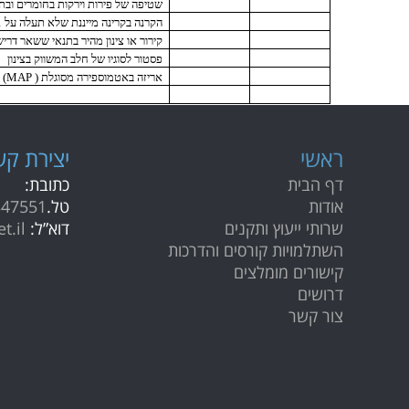
שטיפה של פירות וירקות בחומרים ובת
הקרנה בקרינה מייננת שלא תעלה על 1 קילוגרי
קירור או צינון מהיר בתנאי ששאר דרי
פסטור לסוגיו של חלב המשווק בצינון
אריזה באטמוספירה מסוגלת (
MAP
) 
ראשי
י
צירת קש
דף הבית
כתובת:
אודות
טל.
347551
שרותי ייעוץ ותקנים
דוא”ל:
t.il
השתלמויות קורסים והדרכות
קישורים מומלצים
דרושים
צור קשר