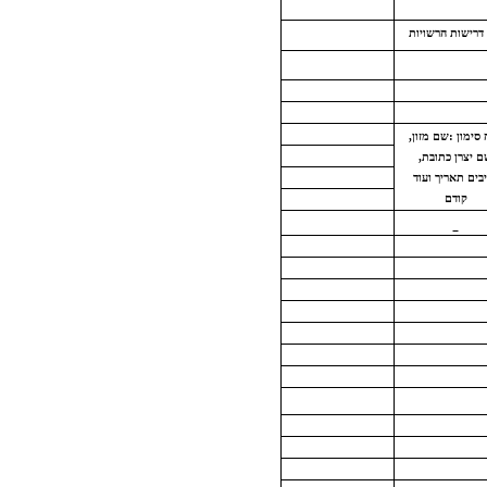
 דרישות הרשויות
סימון :שם מזון,
 יצרן כתובת,
בים תאריך ועוד
קודם