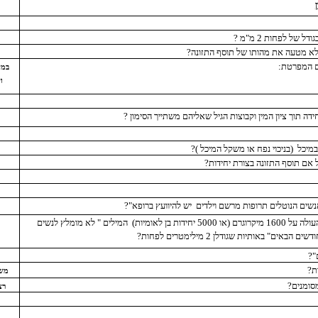
בגודל של לפחות
2 מ"מ ?
לא מטעה את מהותו של תוסף התזונה?
ם המפרטת:
במי
ו
דה תוך ציון המין וקבוצות הגיל שאליהם משתייך הסימון ?
במיכל
(בניכוי נפח או משקל המיכל )?
 אם תוסף התזונה בצורת יחידות?
אנשים הנוטלים תרופות מרשם וילדים
יש להיוועץ ברופא"?
ם (או 5000 יחידות בן לאומיות)
המילים " לא מומלץ לנשים
"?
ת?
משר
מסומנים?
רצ