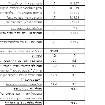
15
האם מצוין אחוז הכוהל בנפח?
8.18.17
16
סימון תזונתי ראה סימון תזונתי סעיף 8.
8.18.19
8.18.20
16
ביחידות שבהם יש עד 10 קלוריות האם מסומן הערך הקלורי בלבד?
8.18.21
17
האם שם היצרן ומענו מסומנים?
8.18.22
18
האם שם היבואן ומענו מסומנים?
8.19
ב
גודל האותיות לפי משקל נקי
8.19.1
1
האם עד 350 גרם גודל האותיות של שם התוסף
8.19.2
2
האם מעל
350 גרם גודל האותיות של שם התוסף 3 מ"מ ושאר הפריטים מ"מ
הערה
ניתן להשתמש בגודל האותיות כפי שמופיע 
9
12
כשרות
9.1
12.1
האם מצוין המוסד שנותן את הכשרות, מ
9.2
12.2
האם
ליד
ה"כשר"
מסומן :" בשרי", 
עורלה", "לא משנת שמיטה", וכדומה לפ
9.3
12.3
האם מוצרים שאינם ממין כשר כגון מו
"אינם ממין כשר"?
9.4
12.4
גודל אותיות הכשר ונותן הכשרות
9.4.1
תכולה
עד
25
ג' או מ"ל
האם גודל אותיות
הכשר מינימום
של 1.5 מ"מ ?
האם גודל אותיות
נותן הכשרות
מינימום 5
9.4.2
תכולה של עד 25 ל- 50 ג' או מ"ל