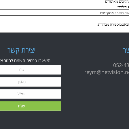
הליכים מאושרים
שות הסעיף מתקיימות
ובאטמוספירה מבוקרת.
ר
י
צירת קשר
השאירו פרטים ונשמח לחזור אל
052-4
reym@netvision.ne