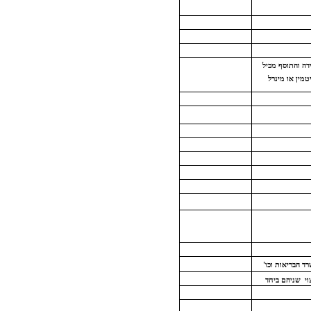
דה והתוסף מכיל
יטמין או מינרל
ד הבריאות וכו'
וי
שניהם ביחד