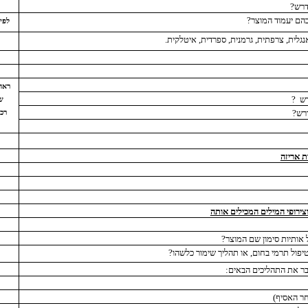
דרש?
הם יעמוד המוצר?
לפי
גלית, צרפתית, גרמנית, ספרדית, איטלקית.
ראה 
רש
?
שם
דרש?
רכי
ת אריזה
 וצירופי המילים המכילים אותה
ל אותיות סימון שם המוצר?
יפול תרמי בחום, או תהליך שימור כלשהו?
עבר את התהליכים הבאים:
ר האסיף)