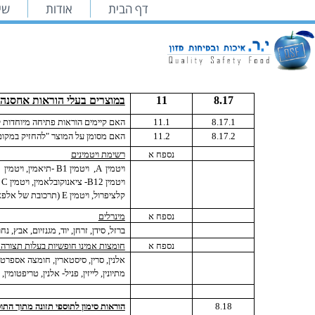
דף הבית
אודות
שיר
8.17
11
במוצרים בעלי הוראות אחסנה הובלה ושימו
8.17.1
11.1
האם קיימים הוראות פתיחה מיוחדות 
8.17.2
11.2
האם מסומן על המוצר "להחזיק במקום 
נספח א
רשימת ויטמינים
ויטמין
A
,
ויטמין
B1
-תיאמין, ויטמין
2
ויטמין
B12
- ציאנוקובלאמין, ויטמין
C
קלציפרול, ויטמין
E
(תרכובת של אלפא 
נספח א
מינרלים
ברזל, סידן, זרחן, יוד, מגנזיום, אבץ, נח
נספח א
חומצות אמינו חופשיות בעלות תצורה
אלנין, סרין, סיסטארין, חומצה אספרטית, 
מתיונין, לייזין, פניל- אלנין, טריפטומין, ג
8.18
הוראות סימון לתוספי תזונה מתוך התו