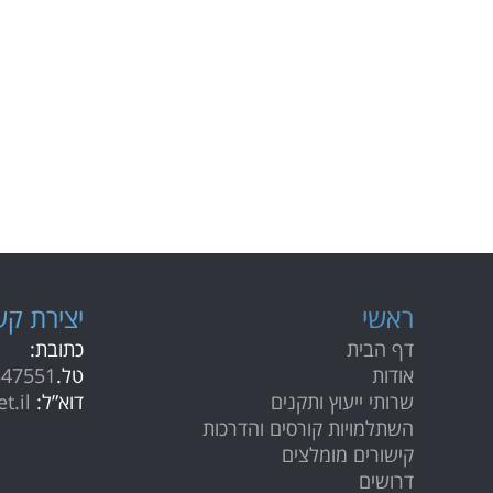
ראשי
י
צירת קש
דף הבית
כתובת:
אודות
טל.
347551
שרותי ייעוץ ותקנים
דוא”ל:
t.il
השתלמויות קורסים והדרכות
קישורים מומלצים
דרושים