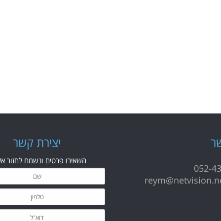
ר
י
צירת קשר
השאירו פרטים ונשמח לחזור אל
052-4
reym@netvision.ne