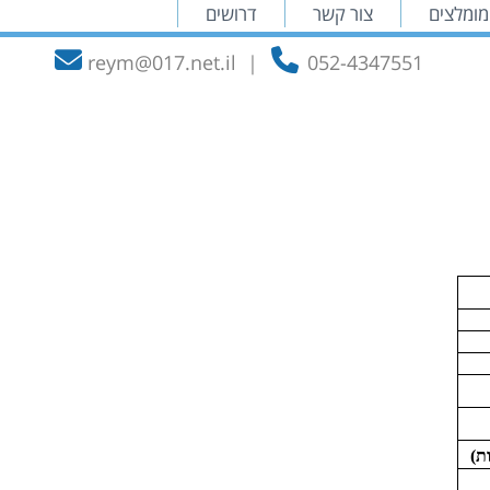
מומלצים
צור קשר
דרושים
reym@017.net.il
|
052-4347551
ת)