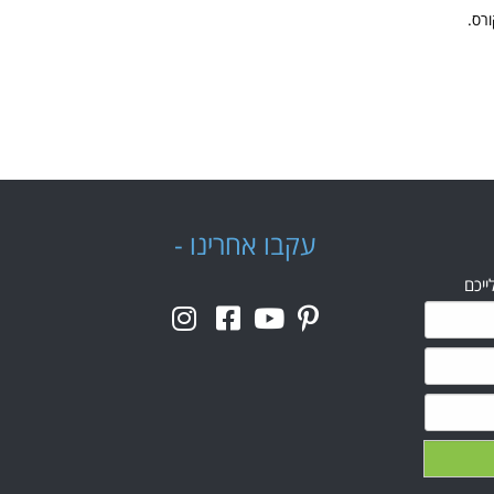
רס.
עקבו אחרינו -
ייכם