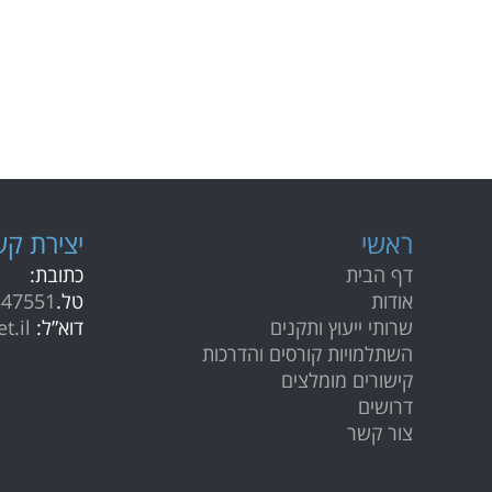
ראשי
י
צירת קש
דף הבית
כתובת:
אודות
טל.
347551
שרותי ייעוץ ותקנים
דוא”ל:
t.il
השתלמויות קורסים והדרכות
קישורים מומלצים
דרושים
צור קשר